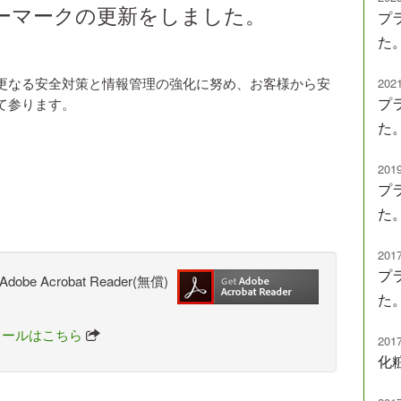
ーマークの更新をしました。
プ
た
更なる安全対策と情報管理の強化に努め、お客様から安
2021
プ
て参ります。
た
2019
プ
た
2017
プ
Acrobat Reader(無償)
た
ンストールはこちら
2017
化