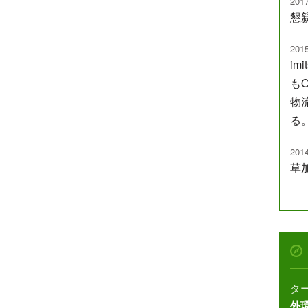
2017
懇
2015
im
も
物
る
2014
草
タ
外