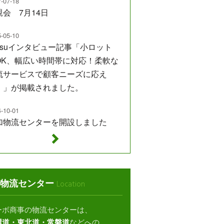
-07-18
親会 7月14日
-05-10
itsuインタビュー記事「小ロット
OK、幅広い時間帯に対応！柔軟な
流サービスで顧客ニーズに応え
。」が掲載されました。
-10-01
加物流センターを開設しました
物流センター
Location
ーボ商事の物流センターは、
環道・東北道・常磐道
などへの