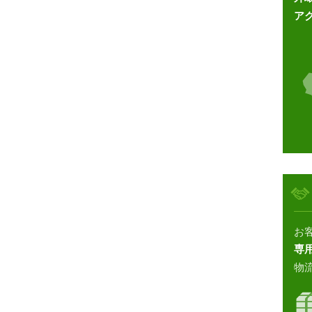
ア
お
専
物